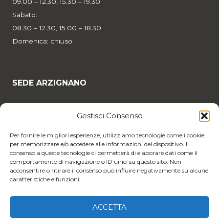
09.00 – 12.30, 15.30 – 19.30
Sabato:
08.30 – 12.30, 15.00 – 18.30
Domenica: chiuso.
SEDE ARZIGNANO
Corso G. Mazzini, 48
Gestisci Consenso
36071 Arzignano (VI)
Per fornire le migliori esperienze, utilizziamo tecnologie come i cookie
Tel: +39 0444 452586
per memorizzare e/o accedere alle informazioni del dispositivo. Il
consenso a queste tecnologie ci permetterà di elaborare dati come il
comportamento di navigazione o ID unici su questo sito. Non
Email:
otticamiky@gmail.com
acconsentire o ritirare il consenso può influire negativamente su alcune
caratteristiche e funzioni.
Dal martedì al venerdì:
09.00 – 12.30, 15.30 – 19.30
ACCETTA
Sabato: