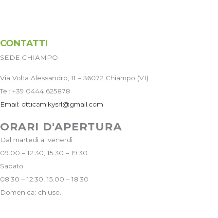
o
r
k
a
m
CONTATTI
SEDE CHIAMPO
Via Volta Alessandro, 11 – 36072 Chiampo (VI)
Tel: +39 0444 625878
Email:
otticamikysrl@gmail.com
ORARI D'APERTURA
Dal martedì al venerdì:
09.00 – 12.30, 15.30 – 19.30
Sabato:
08.30 – 12.30, 15.00 – 18.30
Domenica: chiuso.